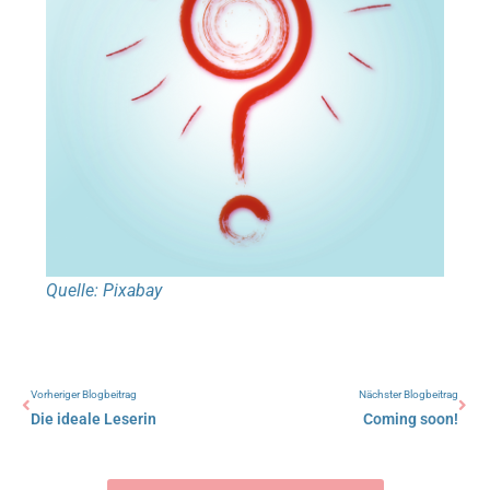
Quelle: Pixabay
Zurück
Näc
Vorheriger Blogbeitrag
Nächster Blogbeitrag
Die ideale Leserin
Coming soon!