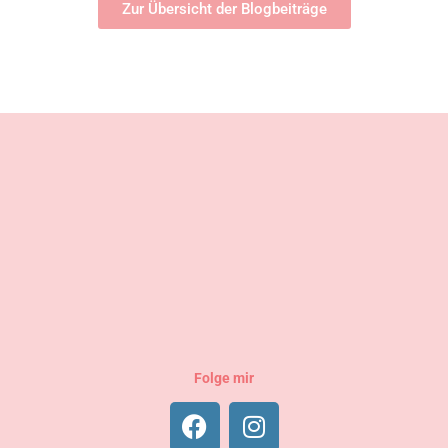
Zur Übersicht der Blogbeiträge
Folge mir
F
I