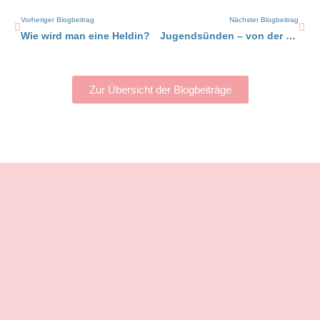
Zurück
Näc
Vorheriger Blogbeitrag
Nächster Blogbeitrag
Wie wird man eine Heldin?
Jugendsünden – von der Raupe zum Schmetterling
Zur Übersicht der Blogbeiträge