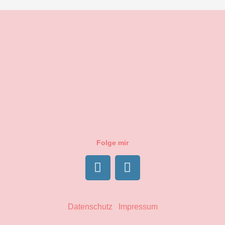
Folge mir
F
I
a
n
c
s
Datenschutz Impressum
e
t