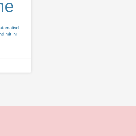
ne
 automatisch
d mit ihr