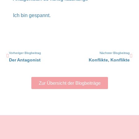
Ich bin gespannt.
Zurück
Näc
Vorheriger Blogbeitrag
Nächster Blogbeitrag
Der Antagonist
Konflikte, Konflikte
Zur Übersicht der Blogbeiträge