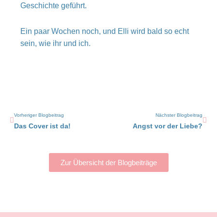
Geschichte geführt.
Ein paar Wochen noch, und Elli wird bald so echt
sein, wie ihr und ich.
Zurück
Näc
Vorheriger Blogbeitrag
Nächster Blogbeitrag
Das Cover ist da!
Angst vor der Liebe?
Zur Übersicht der Blogbeiträge