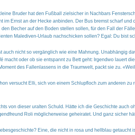
kleine Bruder hat den Fußball zielsicher in Nachbars Fenstersc
icht im Ernst an der Hecke anbinden. Der Bus bremst scharf und 
u den Becher auf den Boden stellen sollen, für den Fall der Fä
dienten Malediven-Urlaub nachschicken sollen? Egal: Du bist sc
 ist auch nicht so vergänglich wie eine Mahnung. Unabhängig da
Café macht oder ob sie entspannt zu Bett geht: Irgendwo lauert d
 Moment des Fallenlassens in die Traumwelt, packt sie zu. «We
on versucht Elli, sich von einem Schlupfloch zum anderen zu ret
chts von dieser uralten Schuld. Hätte ich die Geschichte auch 
Jugendfreund Roli möglicherweise geheiratet. Und ganz sicher hä
ebesgeschichte? Eine, die nicht in rosa und hellblau getaucht i